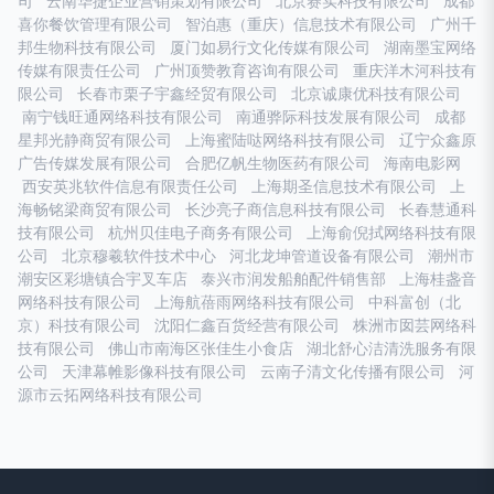
司
云南华捷企业营销策划有限公司
北京赛实科技有限公司
成都
喜你餐饮管理有限公司
智泊惠（重庆）信息技术有限公司
广州千
邦生物科技有限公司
厦门如易行文化传媒有限公司
湖南墨宝网络
传媒有限责任公司
广州顶赞教育咨询有限公司
重庆洋木河科技有
限公司
长春市栗子宇鑫经贸有限公司
北京诚康优科技有限公司
南宁钱旺通网络科技有限公司
南通骅际科技发展有限公司
成都
星邦光静商贸有限公司
上海蜜陆哒网络科技有限公司
辽宁众鑫原
广告传媒发展有限公司
合肥亿帆生物医药有限公司
海南电影网
西安英兆软件信息有限责任公司
上海期圣信息技术有限公司
上
海畅铭梁商贸有限公司
长沙亮子商信息科技有限公司
长春慧通科
技有限公司
杭州贝佳电子商务有限公司
上海俞倪拭网络科技有限
公司
北京穆羲软件技术中心
河北龙坤管道设备有限公司
潮州市
潮安区彩塘镇合宇叉车店
泰兴市润发船舶配件销售部
上海桂盏音
网络科技有限公司
上海航蓓雨网络科技有限公司
中科富创（北
京）科技有限公司
沈阳仁鑫百货经营有限公司
株洲市囡芸网络科
技有限公司
佛山市南海区张佳生小食店
湖北舒心洁清洗服务有限
公司
天津幕帷影像科技有限公司
云南子清文化传播有限公司
河
源市云拓网络科技有限公司