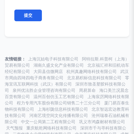
友情链接：
上海沉姑电子科技有限公司
阿特拉斯.科普柯（上海）
贸易有限公司
湖南久盛文化产业有限公司
北京福汇祥和旧机动车
经纪有限公司
大田县信微网店
杭州真趣网络科技有限公司
武汉
市周由四琦四电子商务有限公司
北京易积标信息科技有限公司
零
海宜讯互联网科技（武汉）有限公司
深圳市致圣塑胶科技有限公
司
泉州优法胜企业管理咨询有限公司
周易算命
海口美兰况晨念
百货有限公司
温州百创仿玉工艺有限公司
上海宸厉网络科技有限
公司
程力专用汽车股份有限公司销售二十三分公司
厦门易百泰生
物科技有限公司
上海杉陇信息科技有限公司
北京智远宏达教育科
技有限公司
河南艺境空间文化传播有限公司
沧州瑞泰石油机械有
限公司
中交一公局第二工程有限公司
巩义市鸿森耐材有限公司
天气预报
重庆航乾网络科技有限公司
深圳市千与寻科技有限公